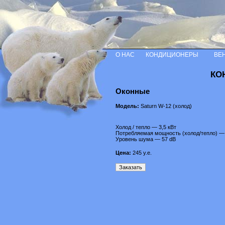
О НАС
КОНДИЦИОНЕРЫ
ВЕ
КО
Оконные
Модель:
Saturn W-12 (холод)
Холод / тепло — 3,5 кВт
Потребляемая мощность (холод/тепло) — 
Уровень шума — 57 dB
Цена:
245
у.е.