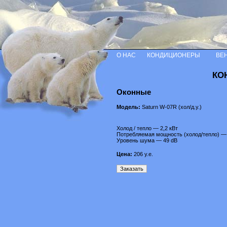
О НАС
КОНДИЦИОНЕРЫ
ВЕ
КО
Оконные
Модель:
Saturn W-07R (хол/д.у.)
Холод / тепло — 2,2 кВт
Потребляемая мощность (холод/тепло) — 
Уровень шума — 49 dB
Цена:
206
у.е.