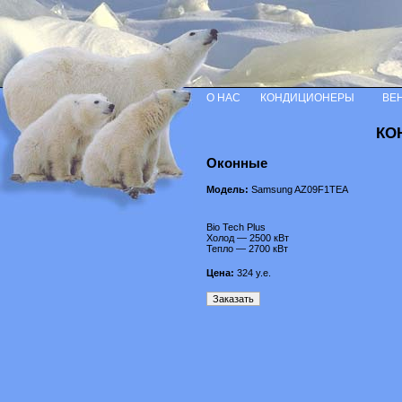
О НАС
КОНДИЦИОНЕРЫ
ВЕ
КО
Оконные
Модель:
Samsung AZ09F1TEA
Bio Tech Plus
Холод — 2500 кВт
Тепло — 2700 кВт
Цена:
324
у.е.